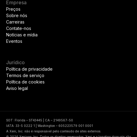
Empresa
Preços
Sobre nós
Carreiras
Contate-nos
Notícias e mídia
Eventos
Jurídico
Política de privacidade
Termos de serviço
Política de cookies
Aviso legal
SOT: Florida – ST43445 | CA – 2149567-50
IATA: 33-5 0222 1 | Washington – 605223579 001 0001
A Xeni, Inc. não é responsável pelo conteúdo de sites externos.
© 2026 Xeniapp, Inc. Todos os direitos reservados. Xeni e o logotipo drop-pin são