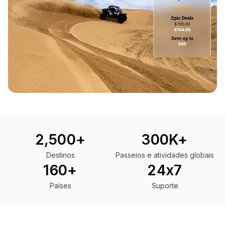
Key product metrics
2,500+
300K+
Destinos
Passeios e atividades globais
160+
24x7
Países
Suporte