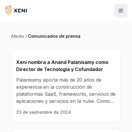
Media
Comunicados de prensa
Registrarse
Xeni nombra a Anand Palanisamy como
Director de Tecnología y Cofundador
Palanisamy aporta más de 20 años de
experiencia en la construcción de
plataformas SaaS, frameworks, servicios de
aplicaciones y servicios en la nube. Como
CTO, se centrará en construir los servicios
23 de septiembre de 2024
de Xeni con una arquitectura simplificada
para mejorar la fiabilidad y reducir la
complejidad. La nueva arquitectura reducirá