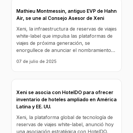
el coste de la plataforma y servirá tanto a
Mathieu Montmessin, antiguo EVP de Hahn
clientes de venta de viajes como a
Air, se une al Consejo Asesor de Xeni
proveedores de inventario de viajes.
Xeni, la infraestructura de reservas de viajes
white-label que impulsa las plataformas de
viajes de próxima generación, se
enorgullece de anunciar el nombramiento
de Mathieu Montmessin, antiguo
07 de julio de 2025
Vicepresidente Ejecutivo de Hahn Air, en su
Consejo Asesor.
Xeni se asocia con HotelDO para ofrecer
inventario de hoteles ampliado en América
Latina y EE. UU.
Xeni, la plataforma global de tecnología de
reservas de viajes white-label, anunció hoy
una asociación estratégica con HotelDO.