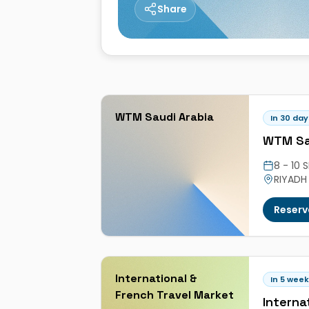
Share
WTM Saudi Arabia
In 30 day
WTM Sa
8 - 10
RIYADH
CONFER
SAUDI 
Reserv
International &
In 5 wee
French Travel Market
Interna