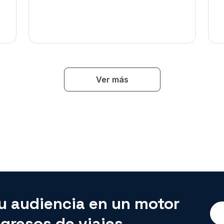
mo
K. JAVITS CONVENTION CENTER, NYC
CMBC Jamaica
F
el & Tourism Summit
In ~6 mo
A
Ver más
RIA, BRITISH COLUMBIA
16-19 noviembre, 2023
30
way
In ~7 mo
EKTRUM, NORWAY
u audiencia en un motor
ngresos de viajes