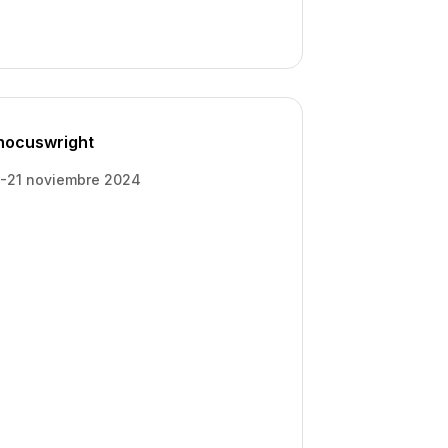
Book
hocuswright
Book
9-21 noviembre 2024
Book
Book
Book