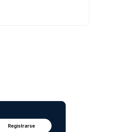
Book
eria Internacional de Turismo FIT de
Book
mérica Latina
 septiembre - 3 octubre, 2023
Book
Book
Registrarse
Book