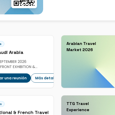
Arabian Travel
s
Market 2026
udi Arabia
 SEPTEMBER 2026
 FRONT EXHIBITION &
ENCE CENTRE, RIYADH,
ARABIA
ar una reunión
Más detalles
TTG Travel
ks
Experience
tional & French Travel