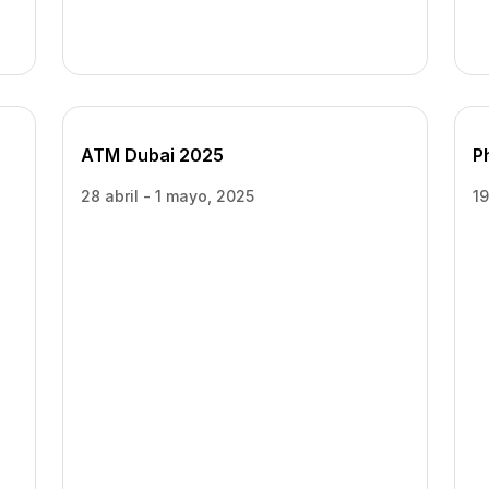
Y, AUSTRALIA
ATM Dubai 2025
P
QATAR
28 abril - 1 mayo, 2025
1
In ~5 mo
TON, D.C., USA
LHI
D