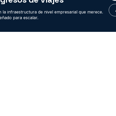
 la infraestructura de nivel empresarial que merece.
señado para escalar.
CONVENTION CENTER, WASHINGTON
e
Xeni Spring Rooftop Thursday Happy
C
um (LVTAF)
In ~7 mo
hours
D
AS VEGAS HOTEL & CASINO, LAS VEGAS, NEVADA
25 mayo
3
 NORTE, SÃO PAULO, BRASIL