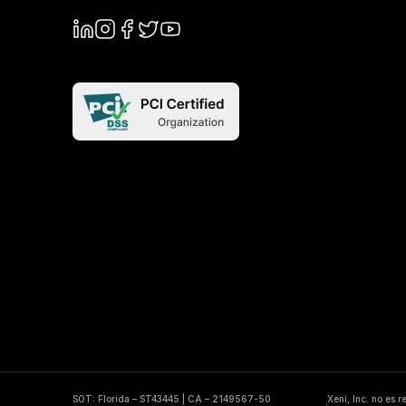
SOT: Florida – ST43445 | CA – 2149567-50
Xeni, Inc. no es 