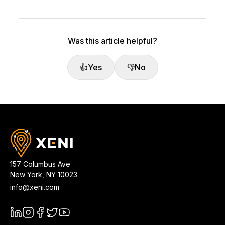
Was this article helpful?
👍
Yes
👎
No
157 Columbus Ave
New York
,
NY
10023
info@xeni.com