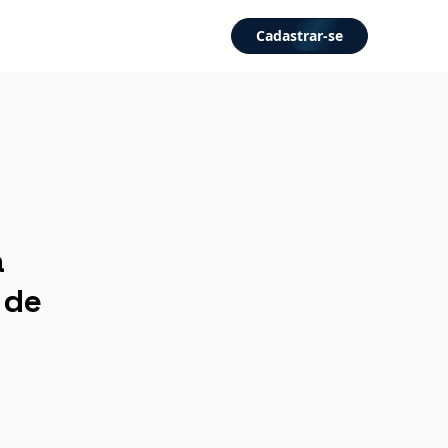
Cadastrar-se
a
 de