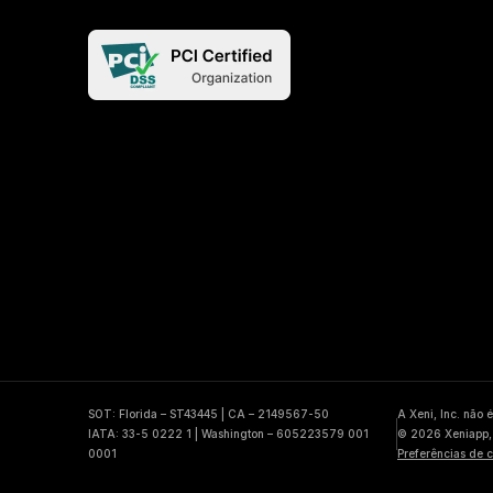
SOT: Florida – ST43445 | CA – 2149567-50
A Xeni, Inc. não 
IATA: 33-5 0222 1 | Washington – 605223579 001
© 2026 Xeniapp, 
0001
Preferências de 