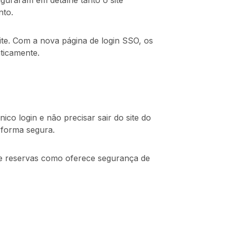
iguraram em detalhe tanto o site
nto.
ite. Com a nova página de login SSO, os
ticamente.
ico login e não precisar sair do site do
 forma segura.
 de reservas como oferece segurança de