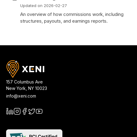
Updated on
2026-02-27
An overview of how commissions work, including
structures, payouts, and earnings reports.
157 Columbus Ave
New York
,
NY
10023
info@xeni.com