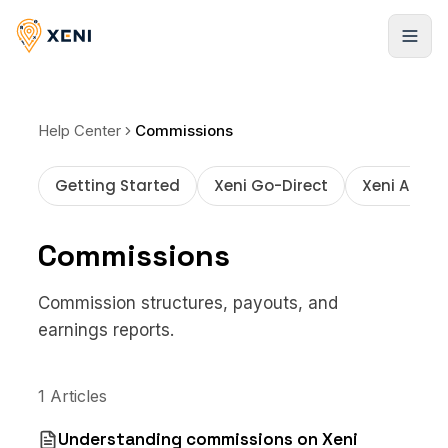
Registrarse
Help Center
Commissions
Getting Started
Xeni Go-Direct
Xeni API Co
Commissions
Commission structures, payouts, and
earnings reports.
1 Articles
Understanding commissions on Xeni