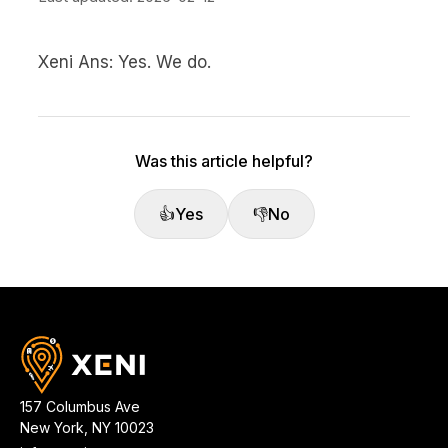
Xeni Ans: Yes. We do.
Was this article helpful?
👍
Yes
👎
No
157 Columbus Ave
New York
,
NY
10023